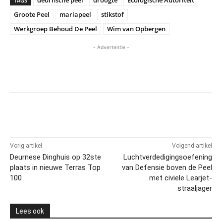
TAGS
Groote Peel
mariapeel
stikstof
Werkgroep Behoud De Peel
Wim van Opbergen
- Advertentie -
Vorig artikel
Volgend artikel
Deurnese Dinghuis op 32ste
Luchtverdedigingsoefening
plaats in nieuwe Terras Top
van Defensie boven de Peel
100
met civiele Learjet-
straaljager
Lees ook