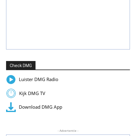
Check DMG
Luister DMG Radio
Kijk DMG TV
Download DMG App
- Advertentie -