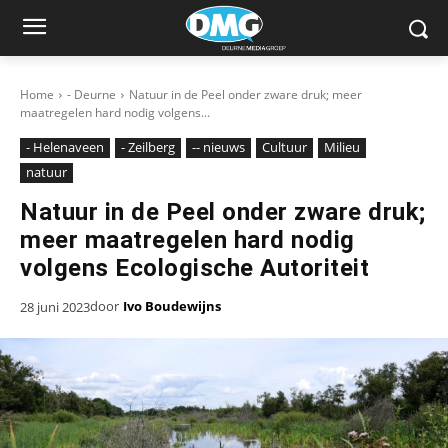
Home
- Deurne
Natuur in de Peel onder zware druk; meer
maatregelen hard nodig volgens...
- Helenaveen
- Zeilberg
-- nieuws
Cultuur
Milieu
natuur
Natuur in de Peel onder zware druk;
meer maatregelen hard nodig
volgens Ecologische Autoriteit
door
Ivo Boudewijns
28 juni 2023