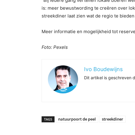
“Bij iedere gang vertellen lokale boeren w
is: meer bewustwording te creëren over lo
streekdiner laat zien wat de regio te bieden 
Meer informatie en mogelijkheid tot reserv
Foto: Pexels
Ivo Boudewijns
Dit artikel is geschreve
natuurpoort de peel
streekdiner
TAGS