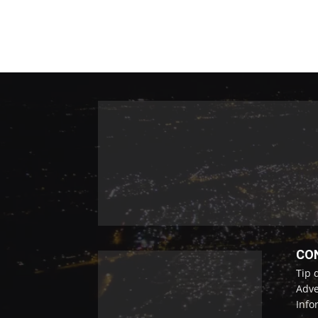
CO
Tip 
Adve
Info