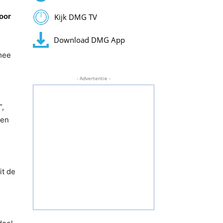
oor
Kijk DMG TV
Download DMG App
rmee
- Advertentie -
”,
sen
it de