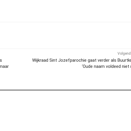
Volgend 
’s
Wijkraad Sint Jozefparochie gaat verder als Buurtk
 maar
‘Oude naam voldeed niet