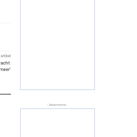
artikel
racht:
 meer’
- Advertentie -