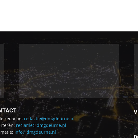
NTACT
V
de redactie:
redactie@dmgdeurne.nl
rteren:
reclame@dmgdeurne.nl
rmatie:
info@dmgdeurne.nl
D