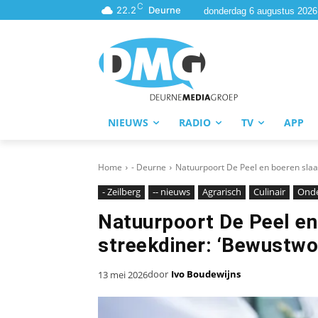
C
22.2
Deurne
donderdag 6 augustus 2026
NIEUWS
RADIO
TV
APP
Home
- Deurne
Natuurpoort De Peel en boeren slaa
- Zeilberg
-- nieuws
Agrarisch
Culinair
Ond
Natuurpoort De Peel en
streekdiner: ‘Bewustwo
door
Ivo Boudewijns
13 mei 2026