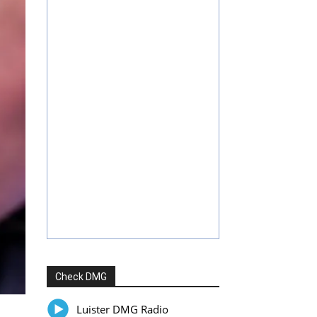
Check DMG
Luister DMG Radio