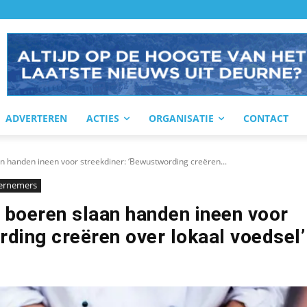
ADVERTEREN
ACTIES
ORGANISATIE
CONTACT
n handen ineen voor streekdiner: ‘Bewustwording creëren...
ernemers
 boeren slaan handen ineen voor
rding creëren over lokaal voedsel’