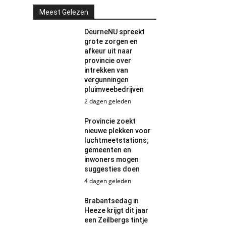
Meest Gelezen
DeurneNU spreekt
grote zorgen en
afkeur uit naar
provincie over
intrekken van
vergunningen
pluimveebedrijven
2 dagen geleden
Provincie zoekt
nieuwe plekken voor
luchtmeetstations;
gemeenten en
inwoners mogen
suggesties doen
4 dagen geleden
Brabantsedag in
Heeze krijgt dit jaar
een Zeilbergs tintje