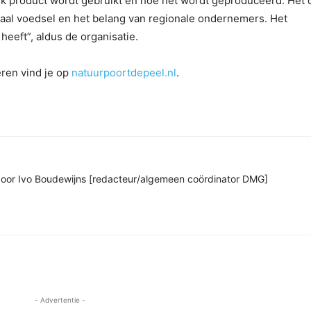
elk product wordt gebruikt en hoe het wordt geproduceerd. Het 
kaal voedsel en het belang van regionale ondernemers. Het
heeft”, aldus de organisatie.
eren vind je op
natuurpoortdepeel.nl
.
n door Ivo Boudewijns [redacteur/algemeen coördinator DMG]
- Advertentie -