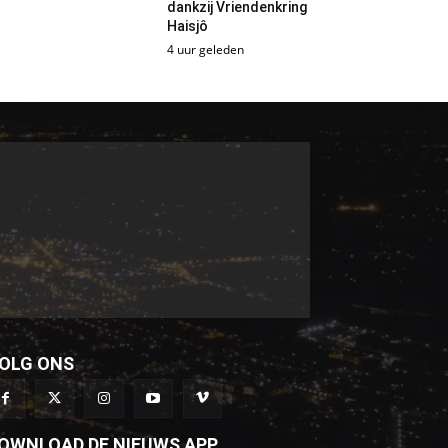
dankzij Vriendenkring
Haisjô
4 uur geleden
OLG ONS
OWNLOAD DE NIEUWS APP