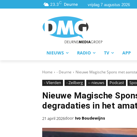
C
23.3
Deurne
vrijdag 7 augustus 2026
NIEUWS
RADIO
TV
APP
Home
- Deurne
Nieuwe Magische Spons met aansta
- Vlierden
- Zeilberg
-- nieuws
Podcast
Spo
Nieuwe Magische Spon
degradaties in het ama
door
Ivo Boudewijns
21 april 2026