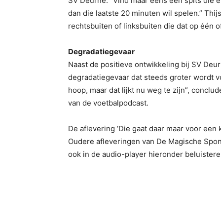
SV Deurne: “Vind maar eens een spits die e
dan die laatste 20 minuten wil spelen.” Thi
rechtsbuiten of linksbuiten die dat op één o
Degradatiegevaar
Naast de positieve ontwikkeling bij SV Deu
degradatiegevaar dat steeds groter wordt v
hoop, maar dat lijkt nu weg te zijn”, concl
van de voetbalpodcast.
De aflevering ‘Die gaat daar maar voor een k
Oudere afleveringen van De Magische Spon
ook in de audio-player hieronder beluistere