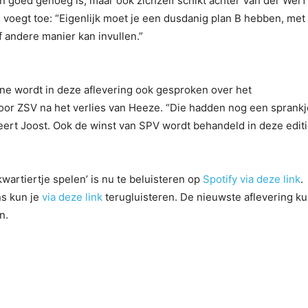
n goed genoeg is, maar ook zichzelf schikt achter Van der Werf
js voegt toe: “Eigenlijk moet je een dusdanig plan B hebben, met
f andere manier kan invullen.”
rne wordt in deze aflevering ook gesproken over het
oor ZSV na het verlies van Heeze. “Die hadden nog een sprankj
udeert Joost. Ook de winst van SPV wordt behandeld in deze edit
wartiertje spelen’ is nu te beluisteren op
Spotify via deze link
.
s kun je
via deze link
terugluisteren. De nieuwste aflevering ku
n.