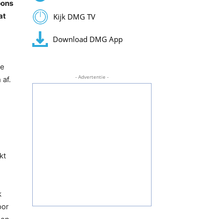
pons
at
Kijk DMG TV
Download DMG App
de
- Advertentie -
 af.
kt
k
oor