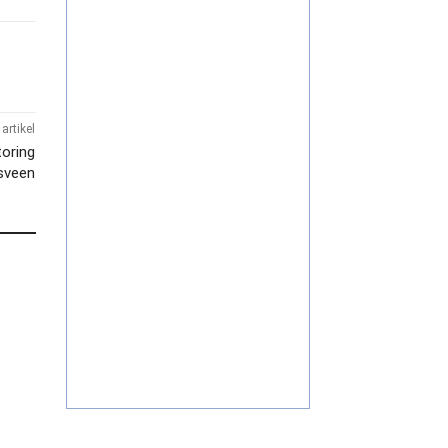
artikel
oring
tsveen