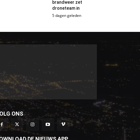
brandweer zet
droneteam in
5 dagen geleden
OLG ONS
OWNLOAD DE NIEUWS APP