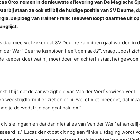
ucas Crox nemen in de nieuwste aflevering van De Magische S
arbij staan ze ook stil bij de huidige positie van SV Deurne, d
ia. De ploeg van trainer Frank Teeuwen loopt daarmee uit op
nglijst.
is daarmee wel zeker dat SV Deurne kampioen gaat worden in 
van der Werf Deurne kampioen heeft gemaakt?”, vraagt Joost zich
 de keeper doet wat hij moet doen en achterin staat het gewoon
nkt Thijs dat de aanwezigheid van Van der Werf sowieso veel
en wedstrijdformulier ziet en of hij wel of niet meedoet, dat maa
hoe je de wedstrijd aan gaat pakken.”
divisie ingaan en dat dan niet alles van Van der Werf afhankelij
sseerd is.” Lucas denkt dat dit nog een flinke uitdaging wordt v