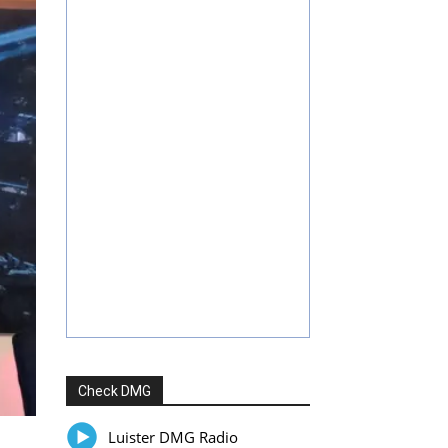
Check DMG
Luister DMG Radio