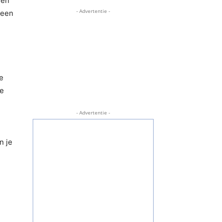
 en
- Advertentie -
 een
e
ie
- Advertentie -
n je