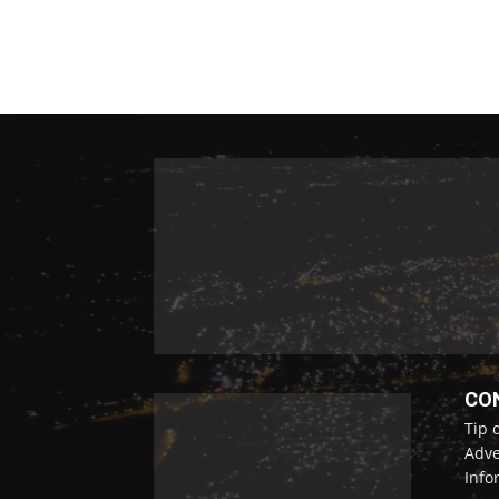
CO
Tip 
Adve
Info