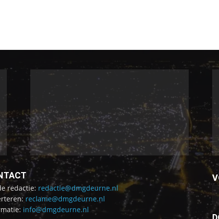
NTACT
V
de redactie:
redactie@dmgdeurne.nl
rteren:
reclame@dmgdeurne.nl
rmatie:
info@dmgdeurne.nl
D