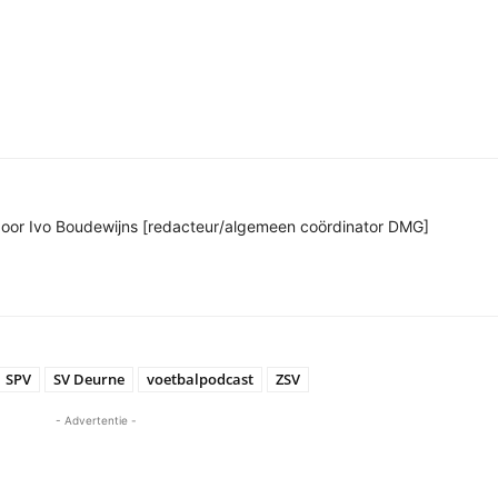
n door Ivo Boudewijns [redacteur/algemeen coördinator DMG]
SPV
SV Deurne
voetbalpodcast
ZSV
- Advertentie -