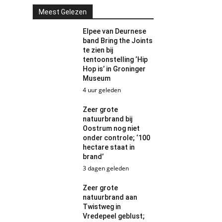
Meest Gelezen
Elpee van Deurnese
band Bring the Joints
te zien bij
tentoonstelling ‘Hip
Hop is’ in Groninger
Museum
4 uur geleden
Zeer grote
natuurbrand bij
Oostrum nog niet
onder controle; ‘100
hectare staat in
brand’
3 dagen geleden
Zeer grote
natuurbrand aan
Twistweg in
Vredepeel geblust;