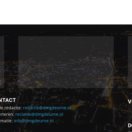
NTACT
V
de redactie:
redactie@dmgdeurne.nl
rteren:
reclame@dmgdeurne.nl
rmatie:
info@dmgdeurne.nl
D