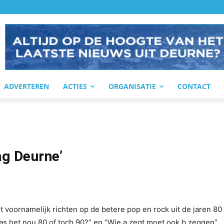
ADVERTEREN
ACTIES
ORGANISATIE
CONTACT
ag Deurne’
 voornamelijk richten op de betere pop en rock uit de jaren 80
as het nou 80 of toch 90?” en “Wie a zegt moet ook b zeggen”.