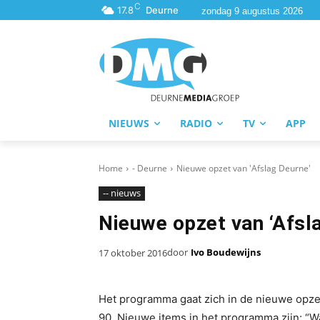
C
17.8
Deurne
zondag 9 augustus 2026
NIEUWS
RADIO
TV
APP
Home
- Deurne
Nieuwe opzet van 'Afslag Deurne'
-- nieuws
Nieuwe opzet van ‘Afsl
door
Ivo Boudewijns
17 oktober 2016
Het programma gaat zich in de nieuwe opzet
90. Nieuwe items in het programma zijn: “W