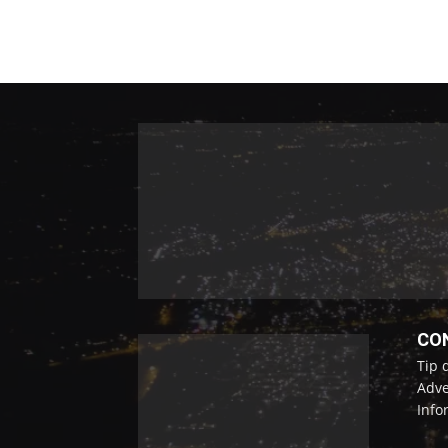
CO
Tip 
Adve
Info