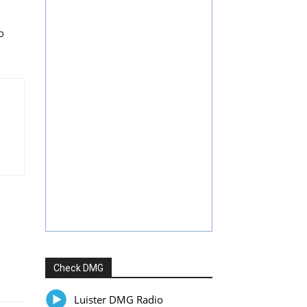
o
Check DMG
Luister DMG Radio