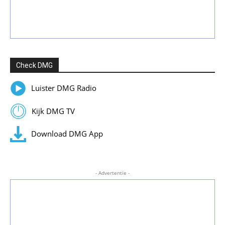
Check DMG
Luister DMG Radio
Kijk DMG TV
Download DMG App
- Advertentie -