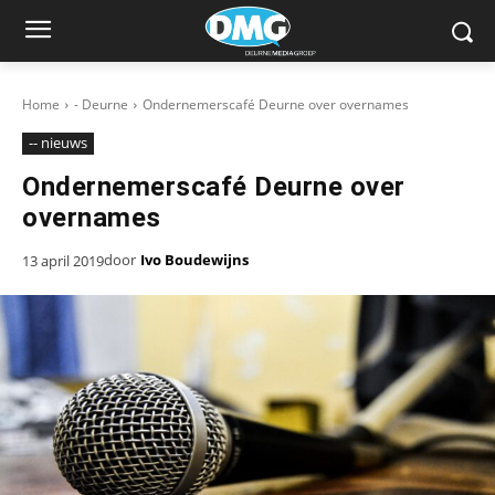
Home
- Deurne
Ondernemerscafé Deurne over overnames
-- nieuws
Ondernemerscafé Deurne over
overnames
door
Ivo Boudewijns
13 april 2019