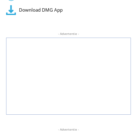
Download DMG App
- Advertentie -
- Advertentie -