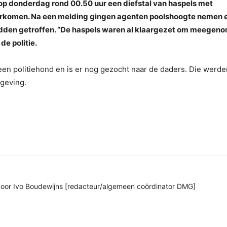
 op donderdag rond 00.50 uur een diefstal van haspels met
voorkomen. Na een melding gingen agenten poolshoogte nemen 
adden getroffen. “De haspels waren al klaargezet om meegen
de politie.
en politiehond en is er nog gezocht naar de daders. Die werde
mgeving.
n door Ivo Boudewijns [redacteur/algemeen coördinator DMG]