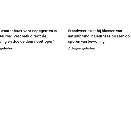
e waarschuwt voor nepagenten in
Brandweer stuit bij blussen van
Deurne: ‘Verbreek direct de
natuurbrand in Deurnese bossen op
ding en doe de deur nooit open’
sporen van bewoning
 geleden
2 dagen geleden