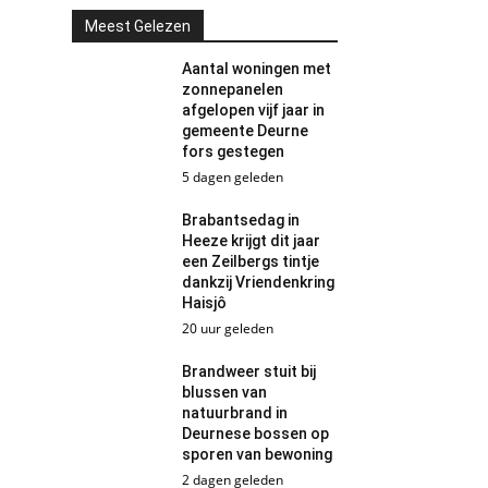
Meest Gelezen
Aantal woningen met
zonnepanelen
afgelopen vijf jaar in
gemeente Deurne
fors gestegen
5 dagen geleden
Brabantsedag in
Heeze krijgt dit jaar
een Zeilbergs tintje
dankzij Vriendenkring
Haisjô
20 uur geleden
Brandweer stuit bij
blussen van
natuurbrand in
Deurnese bossen op
sporen van bewoning
2 dagen geleden