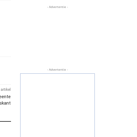
- Advertentie -
- Advertentie -
artikel
meente
iskant