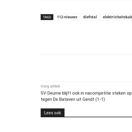
112-nieuws
diefstal
elektriciteitska
TAGS
Delen
Vorig artikel
SV Deurne blijft ook in nacompetitie steken op 
tegen De Bataven uit Gendt (1-1)
Lees ook