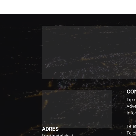
CO
Tip 
Adve
Info
Tele
ADRES
Tele
Martinetplein 1