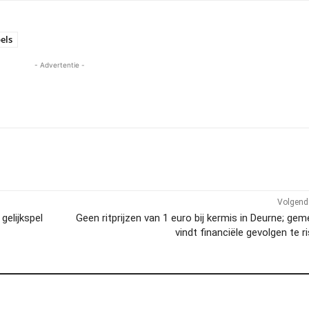
bels
- Advertentie -
Volgend 
gelijkspel
Geen ritprijzen van 1 euro bij kermis in Deurne; ge
vindt financiële gevolgen te r