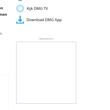
en
Kijk DMG TV
omen
Download DMG App
n
- Advertentie -