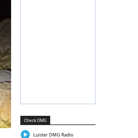
Check DMG
Luister DMG Radio