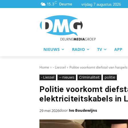
C
15.3
Deurne
vrijdag 7 augustus 2026
NIEUWS
RADIO
TV
APP
Home
- Liessel
Politie voorkomt diefstal van haspels 
- Liessel
-- nieuws
Criminaliteit
politie
Politie voorkomt diefs
elektriciteitskabels in 
door
Ivo Boudewijns
29 mei 2026