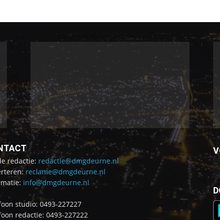
NTACT
V
de redactie:
redactie@dmgdeurne.nl
rteren:
reclame@dmgdeurne.nl
rmatie:
info@dmgdeurne.nl
D
foon studio: 0493-227227
foon redactie: 0493-227222