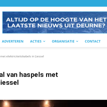
ADVERTEREN
ACTIES
ORGANISATIE
CONTACT
met elektriciteitskabels in Liessel
tal van haspels met
Liessel