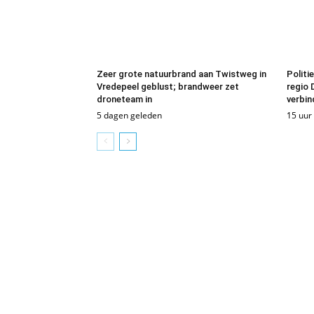
Zeer grote natuurbrand aan Twistweg in
Politi
Vredepeel geblust; brandweer zet
regio 
droneteam in
verbin
5 dagen geleden
15 uur