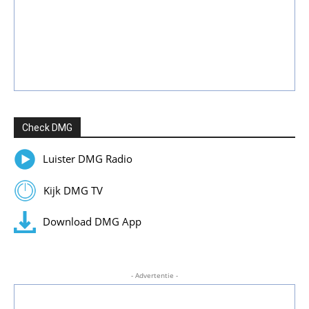
Check DMG
Luister DMG Radio
Kijk DMG TV
Download DMG App
- Advertentie -