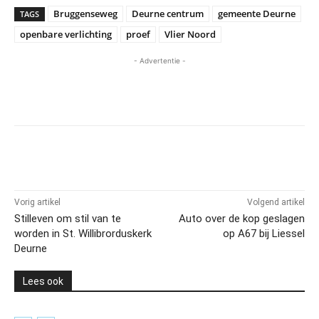
Bruggenseweg
Deurne centrum
gemeente Deurne
TAGS
openbare verlichting
proef
Vlier Noord
- Advertentie -
Vorig artikel
Volgend artikel
Stilleven om stil van te
Auto over de kop geslagen
worden in St. Willibrorduskerk
op A67 bij Liessel
Deurne
Lees ook