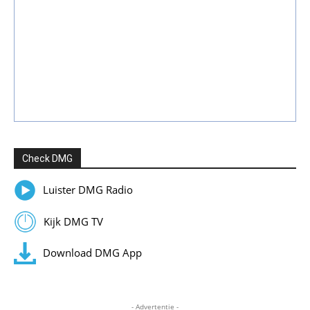
Check DMG
Luister DMG Radio
Kijk DMG TV
Download DMG App
- Advertentie -