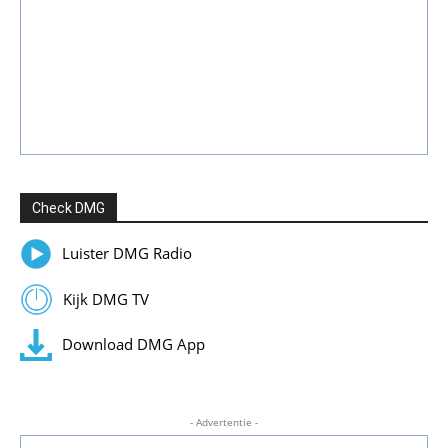
Check DMG
Luister DMG Radio
Kijk DMG TV
Download DMG App
- Advertentie -