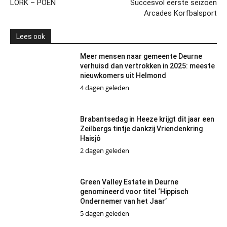
LÖRK – POEN
Succesvol eerste seizoen
Arcades Korfbalsport
Lees ook
Meer mensen naar gemeente Deurne
verhuisd dan vertrokken in 2025: meeste
nieuwkomers uit Helmond
4 dagen geleden
Brabantsedag in Heeze krijgt dit jaar een
Zeilbergs tintje dankzij Vriendenkring
Haisjô
2 dagen geleden
Green Valley Estate in Deurne
genomineerd voor titel ‘Hippisch
Ondernemer van het Jaar’
5 dagen geleden