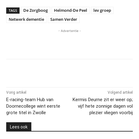
De Zorgboog
Helmond-De Peel
lev groep
TAGS
Netwerk dementie
Samen Verder
- Advertentie -
Vorig artikel
Volgend artikel
E-racing-team Hub van
Kermis Deurne zit er weer op;
Doornecollege wint eerste
vijf hete zonnige dagen vol
grote titel in Zwolle
plezier vliegen voorbij
Lees ook