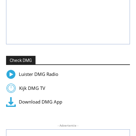
Check DMG
Luister DMG Radio
Kijk DMG TV
Download DMG App
- Advertentie -