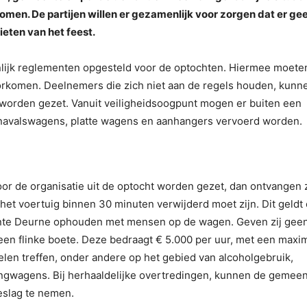
men. De partijen willen er gezamenlijk voor zorgen dat er ge
eten van het feest.
ijk reglementen opgesteld voor de optochten. Hiermee moete
oorkomen. Deelnemers die zich niet aan de regels houden, kunn
 worden gezet. Vanuit veiligheidsoogpunt mogen er buiten een
avalswagens, platte wagens en aanhangers vervoerd worden.
r de organisatie uit de optocht worden gezet, dan ontvangen z
het voertuig binnen 30 minuten verwijderd moet zijn. Dit geldt
eente Deurne ophouden met mensen op de wagen. Geven zij gee
 een flinke boete. Deze bedraagt € 5.000 per uur, met een max
elen treffen, onder andere op het gebied van alcoholgebruik,
angwagens. Bij herhaaldelijke overtredingen, kunnen de gemee
beslag te nemen.