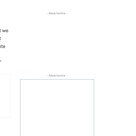
- Advertentie -
t we
t
nte
”
- Advertentie -