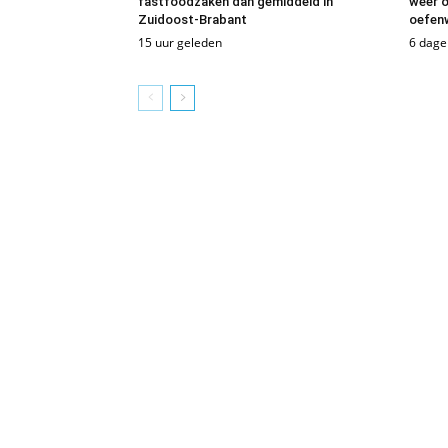
fastfoodzaken dan gemiddeld in
weer o
Zuidoost-Brabant
oefenw
15 uur geleden
6 dage