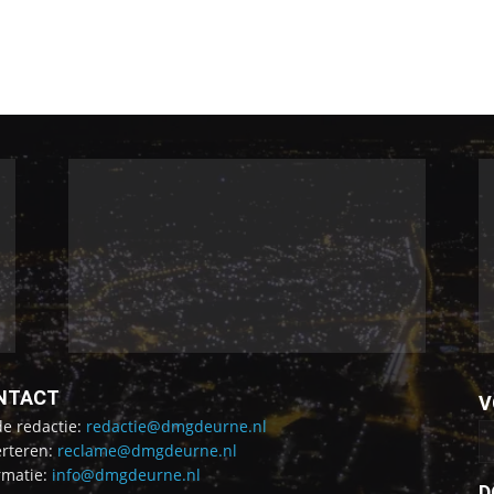
NTACT
V
de redactie:
redactie@dmgdeurne.nl
rteren:
reclame@dmgdeurne.nl
rmatie:
info@dmgdeurne.nl
D