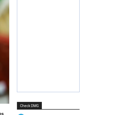
Check DMG
es