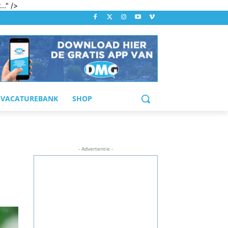
.." />
VACATUREBANK
SHOP
- Advertentie -