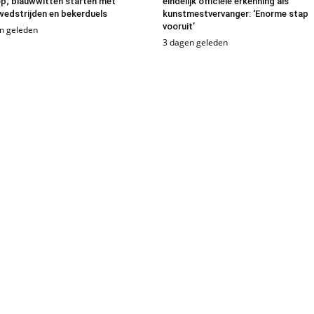
p; blauwwitten starten met
eindelijk officiële erkenning als
edstrijden en bekerduels
kunstmestvervanger: ‘Enorme stap
vooruit’
n geleden
3 dagen geleden