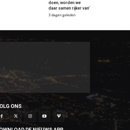
doen, worden we
daar samen rijker van’
3 dagen geleden
OLG ONS
OWNLOAD DE NIEUWS APP