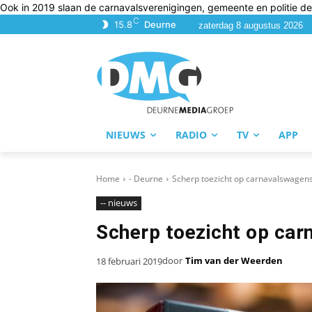
Ook in 2019 slaan de carnavalsverenigingen, gemeente en politie de
C
15.8
Deurne
zaterdag 8 augustus 2026
NIEUWS
RADIO
TV
APP
Home
- Deurne
Scherp toezicht op carnavalswagen
-- nieuws
Scherp toezicht op car
door
Tim van der Weerden
18 februari 2019