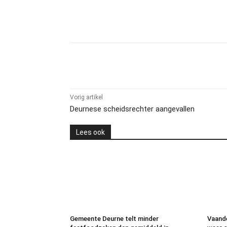
Delen
Vorig artikel
Deurnese scheidsrechter aangevallen
Lees ook
Gemeente Deurne telt minder
Vaande