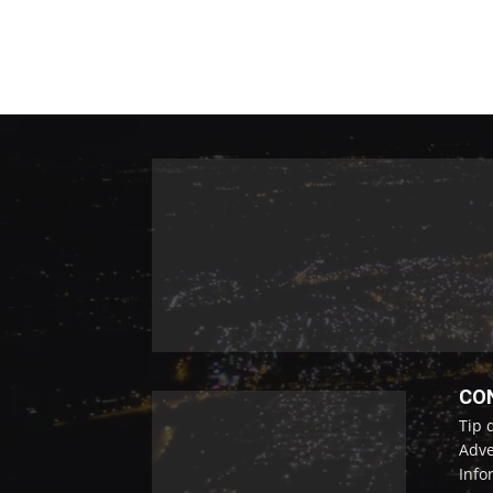
CO
Tip 
Adve
Info