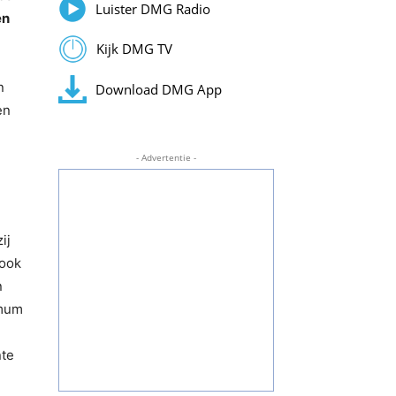
Luister DMG Radio
en
Kijk DMG TV
n
Download DMG App
en
- Advertentie -
ij
 ook
n
imum
nte