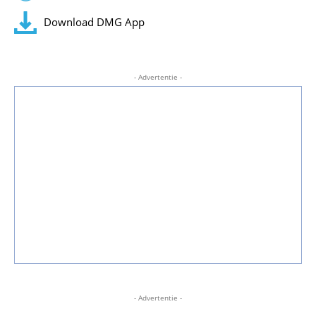
Download DMG App
- Advertentie -
- Advertentie -