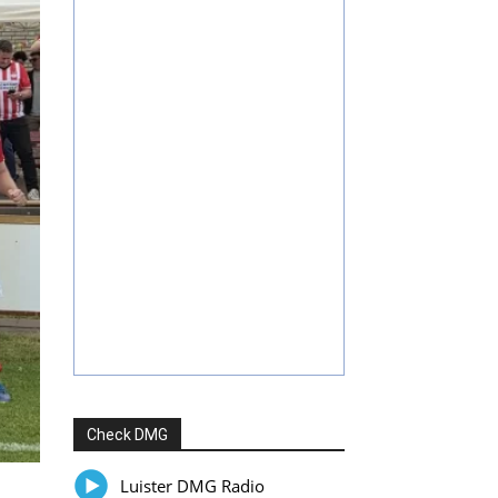
Check DMG
Luister DMG Radio