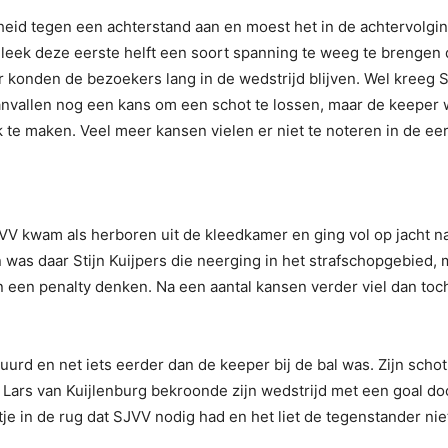
eid tegen een achterstand aan en moest het in de achtervolgin
, leek deze eerste helft een soort spanning te weeg te brengen 
 konden de bezoekers lang in de wedstrijd blijven. Wel kreeg S
nvallen nog een kans om een schot te lossen, maar de keeper
k te maken. Veel meer kansen vielen er niet te noteren in de ee
SJVV kwam als herboren uit de kleedkamer en ging vol op jacht n
 was daar Stijn Kuijpers die neerging in het strafschopgebied, 
n een penalty denken. Na een aantal kansen verder viel dan toc
d en net iets eerder dan de keeper bij de bal was. Zijn schot
ars van Kuijlenburg bekroonde zijn wedstrijd met een goal do
je in de rug dat SJVV nodig had en het liet de tegenstander nie