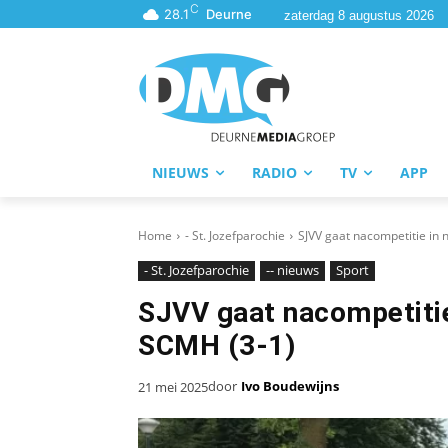
C
28.1
Deurne
zaterdag 8 augustus 2026
NIEUWS
RADIO
TV
APP
Home
- St. Jozefparochie
SJVV gaat nacompetitie in 
- St. Jozefparochie
-- nieuws
Sport
SJVV gaat nacompetitie
SCMH (3-1)
door
Ivo Boudewijns
21 mei 2025