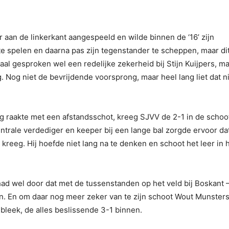
 aan de linkerkant aangespeeld en wilde binnen de ‘16’ zijn
 te spelen en daarna pas zijn tegenstander te scheppen, maar di
al gesproken wel een redelijke zekerheid bij Stijn Kuijpers, m
ng. Nog niet de bevrijdende voorsprong, maar heel lang liet dat n
 raakte met een afstandsschot, kreeg SJVV de 2-1 in de schoo
trale verdediger en keeper bij een lange bal zorgde ervoor da
kreeg. Hij hoefde niet lang na te denken en schoot het leer in 
d wel door dat met de tussenstanden op het veld bij Boskant 
an. En om daar nog meer zeker van te zijn schoot Wout Munsters
leek, de alles beslissende 3-1 binnen.