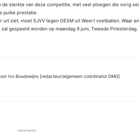
n de sterkte van deze competitie, met veel ploegen die vorig se
e puike prestatie.
aar uit ziet, moet SJVV tegen DESM uit Weert voetballen. Waar e
jd zal gespeeld worden op maandag 9 juni, Tweede Pinksterdag.
n door Ivo Boudewijns [redacteur/algemeen coördinator DMG]
- Advertentie -