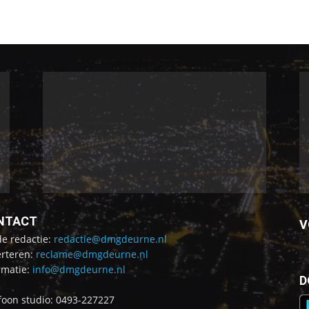
NTACT
V
de redactie:
redactie@dmgdeurne.nl
rteren:
reclame@dmgdeurne.nl
rmatie:
info@dmgdeurne.nl
D
foon studio: 0493-227227