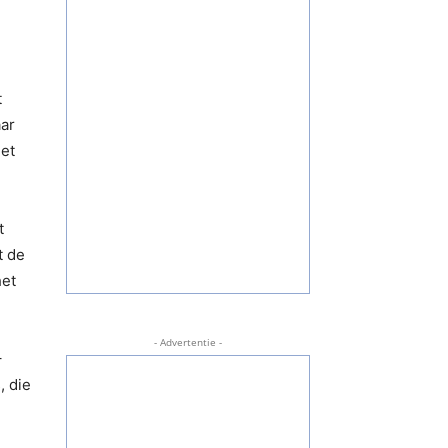
t
aar
iet
t
t de
het
- Advertentie -
–
, die