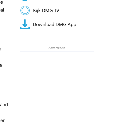
de
al
Kijk DMG TV
Download DMG App
- Advertentie -
s
e
mand
per