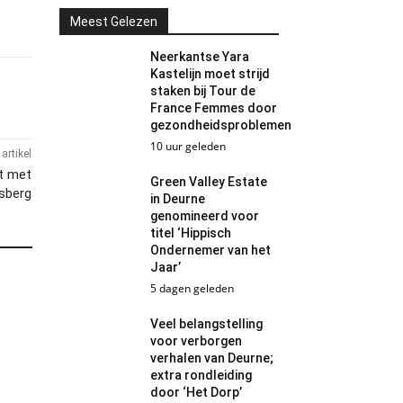
Meest Gelezen
Neerkantse Yara
Kastelijn moet strijd
staken bij Tour de
France Femmes door
gezondheidsproblemen
10 uur geleden
artikel
rt met
Green Valley Estate
sberg
in Deurne
genomineerd voor
titel ‘Hippisch
Ondernemer van het
Jaar’
5 dagen geleden
Veel belangstelling
voor verborgen
verhalen van Deurne;
extra rondleiding
door ‘Het Dorp’