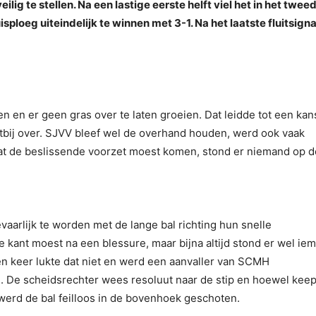
lig te stellen. Na een lastige eerste helft viel het in het twee
sploeg uiteindelijk te winnen met 3-1. Na het laatste fluitsigna
 en er geen gras over te laten groeien. Dat leidde tot een kan
chtbij over. SJVV bleef wel de overhand houden, werd ook vaak
at de beslissende voorzet moest komen, stond er niemand op d
aarlijk te worden met de lange bal richting hun snelle
 kant moest na een blessure, maar bijna altijd stond er wel ie
n keer lukte dat niet en werd een aanvaller van SCMH
 De scheidsrechter wees resoluut naar de stip en hoewel kee
werd de bal feilloos in de bovenhoek geschoten.