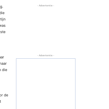
- Advertentie -
g.
die
tijn
 was
rste
- Advertentie -
aar
maar
h die
or de
t