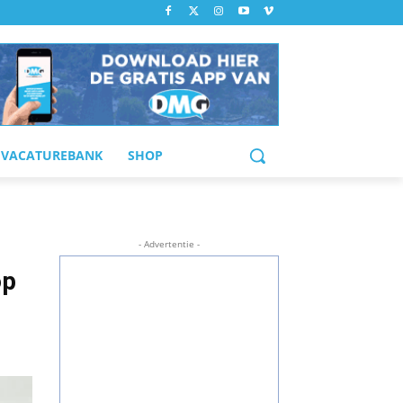
VACATUREBANK
SHOP
- Advertentie -
op