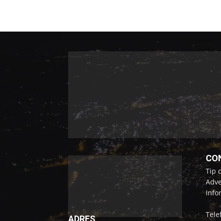
CO
Tip 
Adve
Info
Tele
ADRES