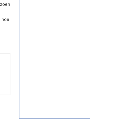
izoen
n hoe