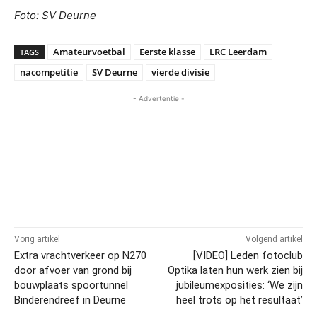
Foto: SV Deurne
Amateurvoetbal
Eerste klasse
LRC Leerdam
TAGS
nacompetitie
SV Deurne
vierde divisie
- Advertentie -
Vorig artikel
Volgend artikel
Extra vrachtverkeer op N270
[VIDEO] Leden fotoclub
door afvoer van grond bij
Optika laten hun werk zien bij
bouwplaats spoortunnel
jubileumexposities: ‘We zijn
Binderendreef in Deurne
heel trots op het resultaat’