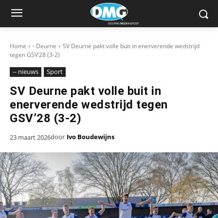
Home
- Deurne
SV Deurne pakt volle buit in enerverende wedstrijd
tegen GSV’28 (3-2)
-- nieuws
Sport
SV Deurne pakt volle buit in
enerverende wedstrijd tegen
GSV’28 (3-2)
door
Ivo Boudewijns
23 maart 2026