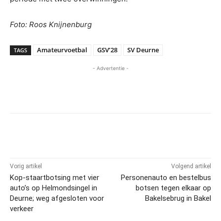
Foto: Roos Knijnenburg
Amateurvoetbal
GSV’28
SV Deurne
TAGS
- Advertentie -
Vorig artikel
Volgend artikel
Kop-staartbotsing met vier
Personenauto en bestelbus
auto’s op Helmondsingel in
botsen tegen elkaar op
Deurne; weg afgesloten voor
Bakelsebrug in Bakel
verkeer