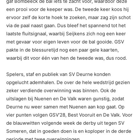
gaf Bombeeck de bal iets te zacht voor, waardoor deze
een prooi voor de keeper was. De tweede keer koos hij
ervoor zelf de korte hoek te zoeken, maar zag zijn schot
via de paal naast gaan. Dus bleef het spannend tot het
laatste fluitsignaal, waarbij Seijkens zich nog een keer
met gevaar voor eigen leven voor de bal gooide. GSV
pakte in de blessuretijd nog een paar gele kaarten,
waarbij dit voor één van hen de tweede was, dus rood.
Spelers, staf en publiek van SV Deurne konden
opgelucht ademhalen. De over de hele wedstrijd gezien
zeker verdiende overwinning was binnen. Ook de
uitslagen bij Nuenen en De Valk waren gunstig, zodat
Deurne nu weer samen met Nuenen aan kop gaat. Op
vier punten volgen GSV’28, Best Vooruit en De Valk. Voor
de blauwwitten volgende week de derby uit tegen SV
Someren, dat in goeden doen is en koploper in de derde
periode met twee overwinningen.