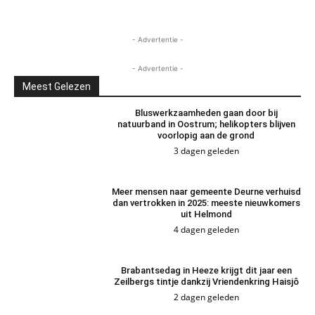
- Advertentie -
- Advertentie -
Meest Gelezen
Bluswerkzaamheden gaan door bij
natuurband in Oostrum; helikopters blijven
voorlopig aan de grond
3 dagen geleden
Meer mensen naar gemeente Deurne verhuisd
dan vertrokken in 2025: meeste nieuwkomers
uit Helmond
4 dagen geleden
Brabantsedag in Heeze krijgt dit jaar een
Zeilbergs tintje dankzij Vriendenkring Haisjô
2 dagen geleden