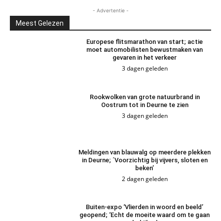
- Advertentie -
Meest Gelezen
Europese flitsmarathon van start; actie
moet automobilisten bewustmaken van
gevaren in het verkeer
3 dagen geleden
Rookwolken van grote natuurbrand in
Oostrum tot in Deurne te zien
3 dagen geleden
Meldingen van blauwalg op meerdere plekken
in Deurne; ´Voorzichtig bij vijvers, sloten en
beken’
2 dagen geleden
Buiten-expo ‘Vlierden in woord en beeld’
geopend; ‘Echt de moeite waard om te gaan