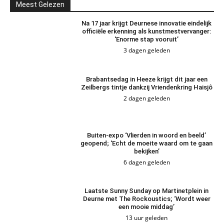
Meest Gelezen
Na 17 jaar krijgt Deurnese innovatie eindelijk
officiële erkenning als kunstmestvervanger:
‘Enorme stap vooruit’
3 dagen geleden
Brabantsedag in Heeze krijgt dit jaar een
Zeilbergs tintje dankzij Vriendenkring Haisjô
2 dagen geleden
Buiten-expo ‘Vlierden in woord en beeld’
geopend; ‘Echt de moeite waard om te gaan
bekijken’
6 dagen geleden
Laatste Sunny Sunday op Martinetplein in
Deurne met The Rockoustics; ‘Wordt weer
een mooie middag’
13 uur geleden