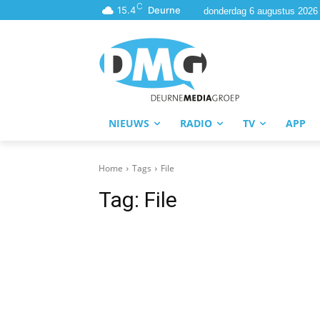
C
15.4
Deurne
donderdag 6 augustus 2026
NIEUWS
RADIO
TV
APP
Home
Tags
File
Tag:
File