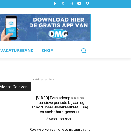
VACATUREBANK
SHOP
- Advertentie -
Meest Gelezen
[VIDEO] Even adempauze na
intensieve periode bij aanleg
spoortunnel Binderendreef; ‘Dag
en nacht hard gewerkt’
7 dagen geleden
Rookwolken van grote natuurbrand