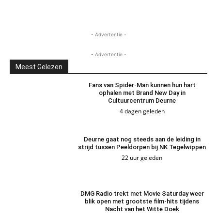
- Advertentie -
- Advertentie -
Meest Gelezen
Fans van Spider-Man kunnen hun hart
ophalen met Brand New Day in
Cultuurcentrum Deurne
4 dagen geleden
Deurne gaat nog steeds aan de leiding in
strijd tussen Peeldorpen bij NK Tegelwippen
22 uur geleden
DMG Radio trekt met Movie Saturday weer
blik open met grootste film-hits tijdens
Nacht van het Witte Doek