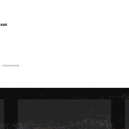
 aan
- Advertentie -