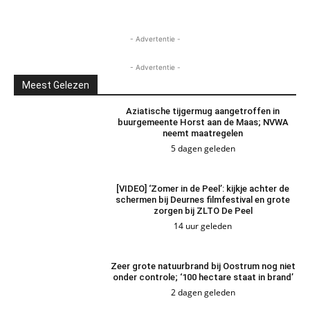
- Advertentie -
- Advertentie -
Meest Gelezen
Aziatische tijgermug aangetroffen in
buurgemeente Horst aan de Maas; NVWA
neemt maatregelen
5 dagen geleden
[VIDEO] ‘Zomer in de Peel’: kijkje achter de
schermen bij Deurnes filmfestival en grote
zorgen bij ZLTO De Peel
14 uur geleden
Zeer grote natuurbrand bij Oostrum nog niet
onder controle; ‘100 hectare staat in brand’
2 dagen geleden