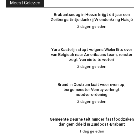
Meest Gelezen
Brabantsedag in Heeze krijgt dit jaar een
Zeilbergs tintje dankzij Vriendenkring Haisjô
2 dagen geleden
Yara Kastelijn stapt volgens Wielerflits over
van Belgisch naar Amerikaans team; renster
zegt ‘van niets te weten’
2 dagen geleden
Brand in Oostrum laait weer even op;
burgemeester Venray verlengt
noodverordening
2 dagen geleden
Gemeente Deurne telt minder fastfoodzaken
dan gemiddeld in Zuidoost-Brabant
1 dag geleden