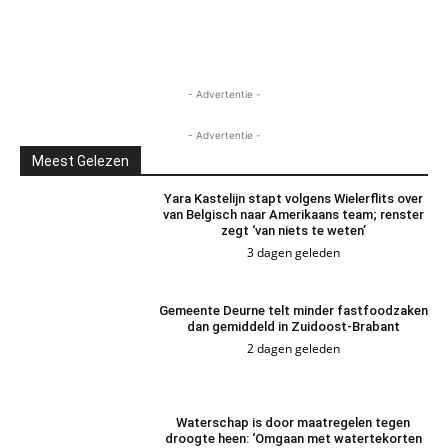
- Advertentie -
- Advertentie -
Meest Gelezen
Yara Kastelijn stapt volgens Wielerflits over
van Belgisch naar Amerikaans team; renster
zegt ‘van niets te weten’
3 dagen geleden
Gemeente Deurne telt minder fastfoodzaken
dan gemiddeld in Zuidoost-Brabant
2 dagen geleden
Waterschap is door maatregelen tegen
droogte heen: ‘Omgaan met watertekorten