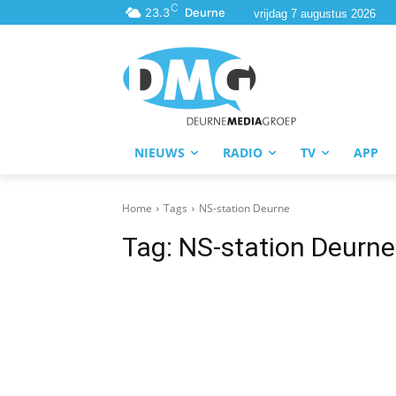
C
23.3
Deurne
vrijdag 7 augustus 2026
NIEUWS
RADIO
TV
APP
Home
Tags
NS-station Deurne
Tag:
NS-station Deurne