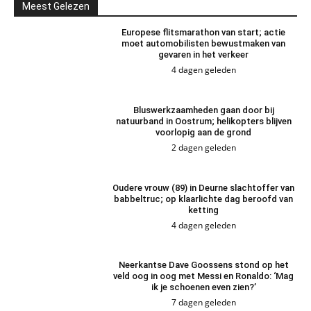
Meest Gelezen
Europese flitsmarathon van start; actie
moet automobilisten bewustmaken van
gevaren in het verkeer
4 dagen geleden
Bluswerkzaamheden gaan door bij
natuurband in Oostrum; helikopters blijven
voorlopig aan de grond
2 dagen geleden
Oudere vrouw (89) in Deurne slachtoffer van
babbeltruc; op klaarlichte dag beroofd van
ketting
4 dagen geleden
Neerkantse Dave Goossens stond op het
veld oog in oog met Messi en Ronaldo: ‘Mag
ik je schoenen even zien?’
7 dagen geleden