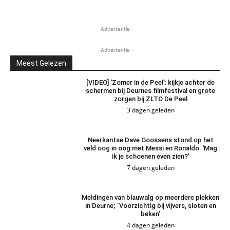
- Advertentie -
- Advertentie -
Meest Gelezen
[VIDEO] ‘Zomer in de Peel’: kijkje achter de
schermen bij Deurnes filmfestival en grote
zorgen bij ZLTO De Peel
3 dagen geleden
Neerkantse Dave Goossens stond op het
veld oog in oog met Messi en Ronaldo: ‘Mag
ik je schoenen even zien?’
7 dagen geleden
Meldingen van blauwalg op meerdere plekken
in Deurne; ´Voorzichtig bij vijvers, sloten en
beken’
4 dagen geleden