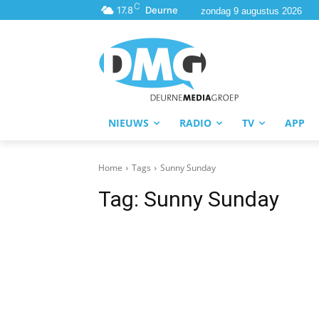
C
17.8
Deurne
zondag 9 augustus 2026
NIEUWS
RADIO
TV
APP
Home
Tags
Sunny Sunday
Tag:
Sunny Sunday