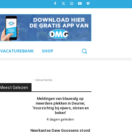
VACATUREBANK
SHOP
- Advertentie -
Meest Gelezen
Meldingen van blauwalg op
meerdere plekken in Deurne;
´Voorzichtig bij vijvers, sloten en
beken’
4 dagen geleden
Neerkantse Dave Goossens stond