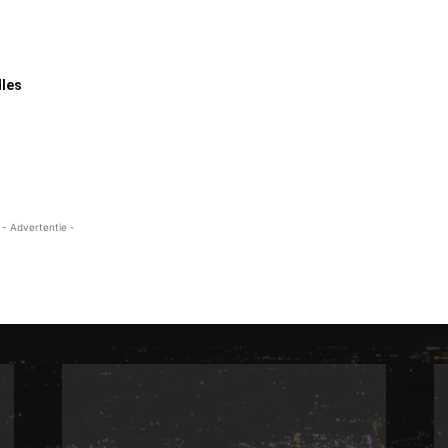
lles
- Advertentie -