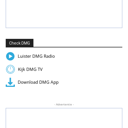
Check DMG
Luister DMG Radio
Kijk DMG TV
Download DMG App
- Advertentie -