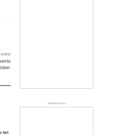
artikel
eente
tober.
- Advertentie -
p het