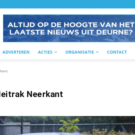
ADVERTEREN
ACTIES
ORGANISATIE
CONTACT
rkant
Heitrak Neerkant