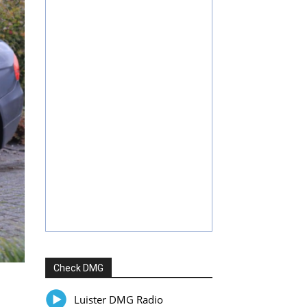
Check DMG
Luister DMG Radio