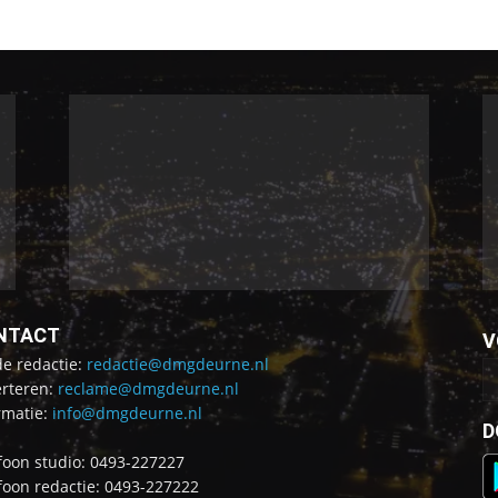
NTACT
V
de redactie:
redactie@dmgdeurne.nl
rteren:
reclame@dmgdeurne.nl
rmatie:
info@dmgdeurne.nl
D
foon studio: 0493-227227
foon redactie: 0493-227222