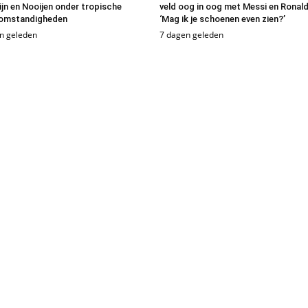
ijn en Nooijen onder tropische
veld oog in oog met Messi en Ronald
omstandigheden
‘Mag ik je schoenen even zien?’
n geleden
7 dagen geleden