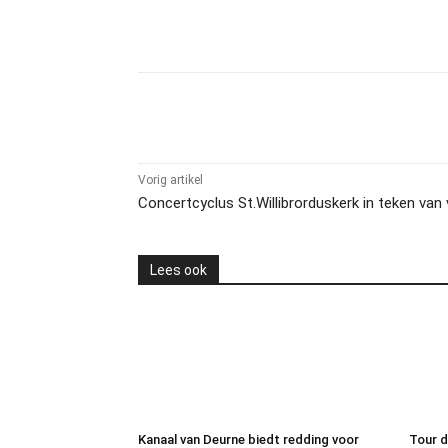
Delen
Vorig artikel
Concertcyclus St.Willibrorduskerk in teken van
Lees ook
Kanaal van Deurne biedt redding voor
Tour d