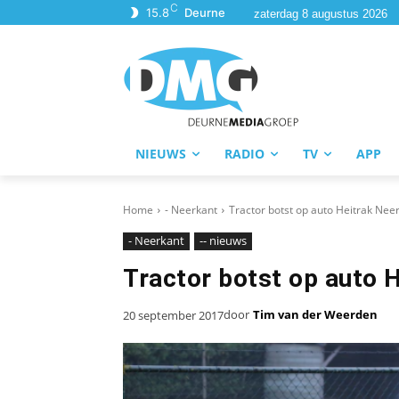
C
15.8
Deurne
zaterdag 8 augustus 2026
NIEUWS
RADIO
TV
APP
Home
- Neerkant
Tractor botst op auto Heitrak Nee
- Neerkant
-- nieuws
Tractor botst op auto 
door
Tim van der Weerden
20 september 2017