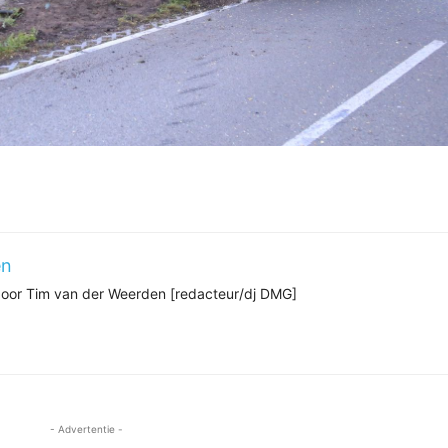
en
 door Tim van der Weerden [redacteur/dj DMG]
- Advertentie -