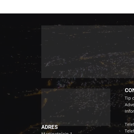
CO
Tip 
Adve
Info
Tele
ADRES
Tele
Martinetplein 1