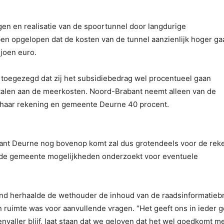
gen en realisatie van de spoortunnel door langdurige
n opgelopen dat de kosten van de tunnel aanzienlijk hoger ga
joen euro.
toegezegd dat zij het subsidiebedrag wel procentueel gaan
talen aan de meerkosten. Noord-Brabant neemt alleen van de
r haar rekening en gemeente Deurne 40 procent.
arant Deurne nog bovenop komt zal dus grotendeels voor de rek
 de gemeente mogelijkheden onderzoekt voor eventuele
d herhaalde de wethouder de inhoud van de raadsinformatiebr
 ruimte was voor aanvullende vragen. “Het geeft ons in ieder g
nvaller blijf, laat staan dat we geloven dat het wel goedkomt m