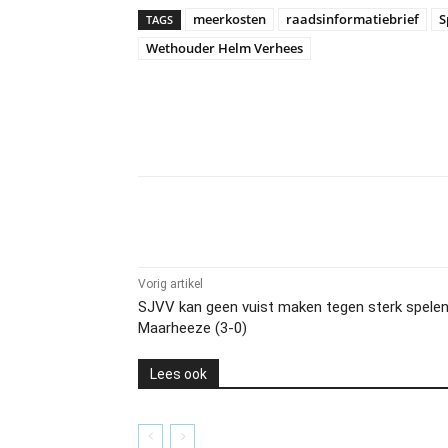
meerkosten
raadsinformatiebrief
S
TAGS
Wethouder Helm Verhees
Delen
Vorig artikel
SJVV kan geen vuist maken tegen sterk spele
Maarheeze (3-0)
Lees ook