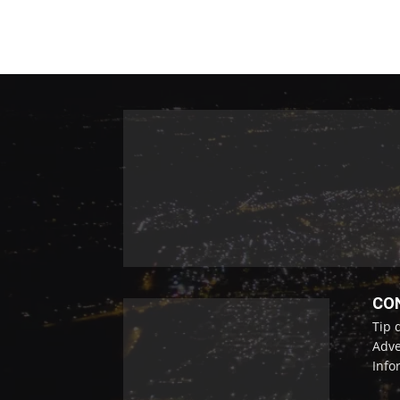
CO
Tip 
Adve
Info