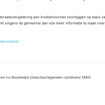
nteraadsvergadering een kredietvoorstel voorleggen op basis v
mt volgens de gemeente dan ook meer informatie te staan over
nderendreef
n door Ivo Boudewijns [redacteur/algemeen coördinator DMG]