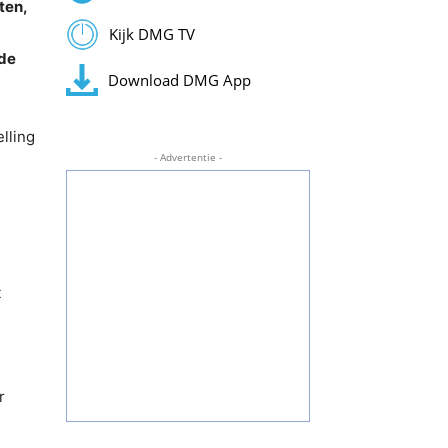
ten,
Kijk DMG TV
 de
Download DMG App
elling
- Advertentie -
t
r