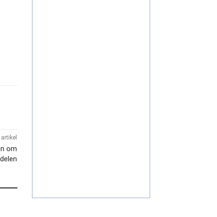
artikel
en om
delen