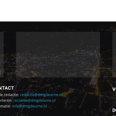
NTACT
V
de redactie:
redactie@dmgdeurne.nl
rteren:
reclame@dmgdeurne.nl
rmatie:
info@dmgdeurne.nl
D