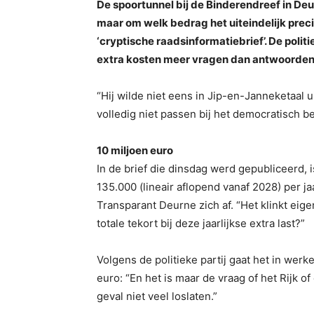
De spoortunnel bij de Binderendreef in De
maar om welk bedrag het uiteindelijk preci
‘cryptische raadsinformatiebrief’. De polit
extra kosten meer vragen dan antwoorden
“Hij wilde niet eens in Jip-en-Janneketaal ui
volledig niet passen bij het democratisch b
10 miljoen euro
In de brief die dinsdag werd gepubliceerd, i
135.000 (lineair aflopend vanaf 2028) per j
Transparant Deurne zich af. “Het klinkt eige
totale tekort bij deze jaarlijkse extra last?”
Volgens de politieke partij gaat het in wer
euro: “En het is maar de vraag of het Rijk o
geval niet veel loslaten.”