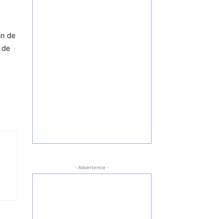
an de
 de
- Advertentie -