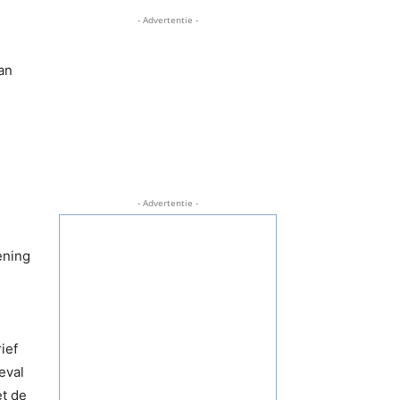
- Advertentie -
an
- Advertentie -
ening
ief
eval
et de