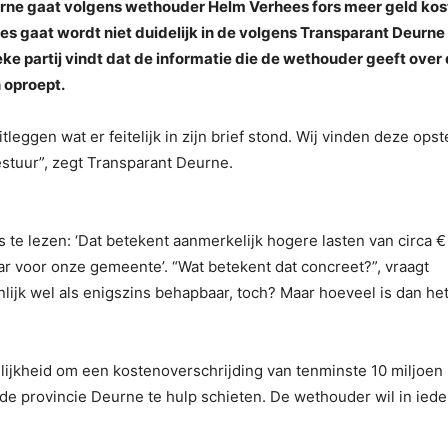
urne gaat volgens wethouder Helm Verhees fors meer geld kos
es gaat wordt niet duidelijk in de volgens Transparant Deurne
ieke partij vindt dat de informatie die de wethouder geeft over
 oproept.
tleggen wat er feitelijk in zijn brief stond. Wij vinden deze opst
estuur”, zegt Transparant Deurne.
s te lezen: ‘Dat betekent aanmerkelijk hogere lasten van circa €
aar voor onze gemeente’. “Wat betekent dat concreet?”, vraagt
nlijk wel als enigszins behapbaar, toch? Maar hoeveel is dan he
kelijkheid om een kostenoverschrijding van tenminste 10 miljoen
f de provincie Deurne te hulp schieten. De wethouder wil in iede