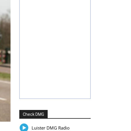
Check DMG
Luister DMG Radio