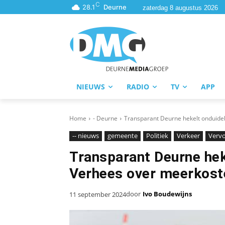
C
28.1
Deurne
zaterdag 8 augustus 2026
NIEUWS
RADIO
TV
APP
Home
- Deurne
Transparant Deurne hekelt onduide
-- nieuws
gemeente
Politiek
Verkeer
Verv
Transparant Deurne hek
Verhees over meerkost
door
Ivo Boudewijns
11 september 2024