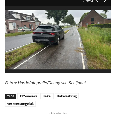
1
van 2
Foto’s: Harriefotografie/Danny van Schijndel
112-nieuws
Bakel
Bakelsebrug
TAGS
verkeersongeluk
- Advertentie -