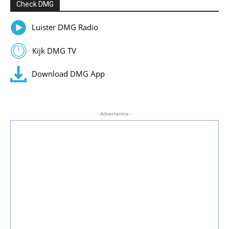
Check DMG
Luister DMG Radio
Kijk DMG TV
Download DMG App
- Advertentie -