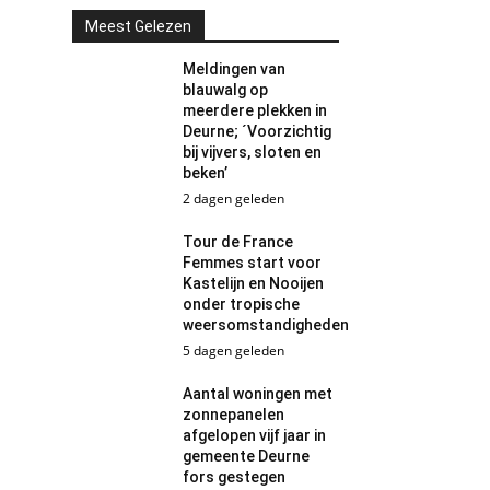
Meest Gelezen
Meldingen van
blauwalg op
meerdere plekken in
Deurne; ´Voorzichtig
bij vijvers, sloten en
beken’
2 dagen geleden
Tour de France
Femmes start voor
Kastelijn en Nooijen
onder tropische
weersomstandigheden
5 dagen geleden
Aantal woningen met
zonnepanelen
afgelopen vijf jaar in
gemeente Deurne
fors gestegen