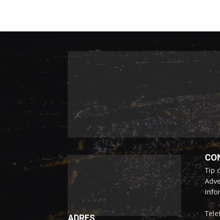
CO
Tip 
Adve
Info
Tele
ADRES