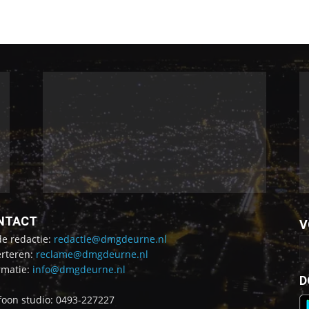
NTACT
V
de redactie:
redactie@dmgdeurne.nl
rteren:
reclame@dmgdeurne.nl
rmatie:
info@dmgdeurne.nl
D
foon studio: 0493-227227