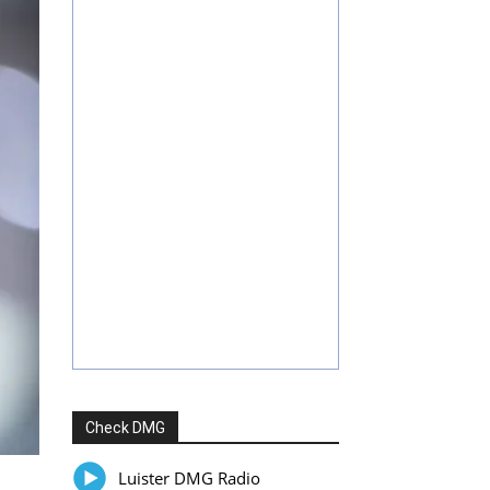
Check DMG
Luister DMG Radio