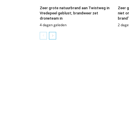
Zeer grote natuurbrand aan Twistweg in
Zeer g
Vredepeel geblust; brandweer zet
niet o
droneteam in
brand’
4 dagen geleden
2 dage