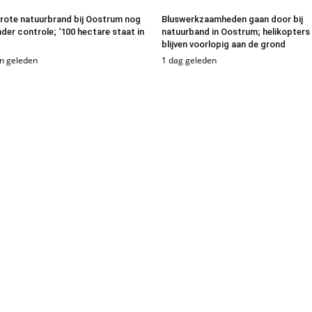
rote natuurbrand bij Oostrum nog
Bluswerkzaamheden gaan door bij
nder controle; ‘100 hectare staat in
natuurband in Oostrum; helikopters
blijven voorlopig aan de grond
n geleden
1 dag geleden