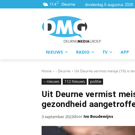
C
17.4
Deurne
donderdag 6 augustus 2026
NIEUWS
RADIO
TV
APP
Home
- Deurne
Uit Deurne vermist meisje (16) is te
-- nieuws
112 Nieuws
politie
Uit Deurne vermist meisj
gezondheid aangetroffe
door
Ivo Boudewijns
3 september 2023