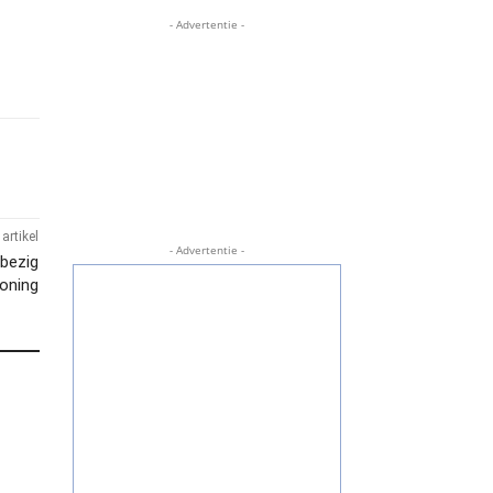
- Advertentie -
artikel
- Advertentie -
 bezig
woning