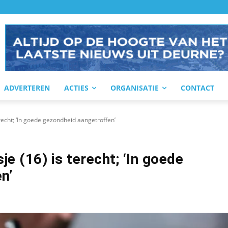
ADVERTEREN
ACTIES
ORGANISATIE
CONTACT
recht; ‘In goede gezondheid aangetroffen’
e (16) is terecht; ‘In goede
n’