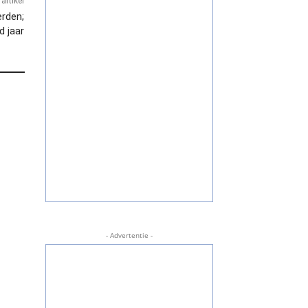
artikel
erden;
d jaar
- Advertentie -