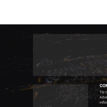
CO
Tip 
Adve
Info