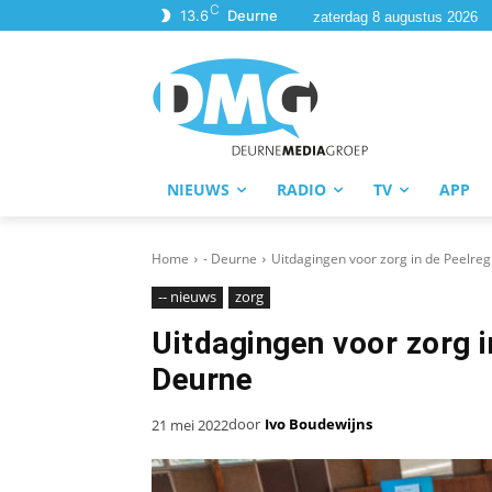
C
13.6
Deurne
zaterdag 8 augustus 2026
NIEUWS
RADIO
TV
APP
Home
- Deurne
Uitdagingen voor zorg in de Peelreg
-- nieuws
zorg
Uitdagingen voor zorg i
Deurne
door
Ivo Boudewijns
21 mei 2022