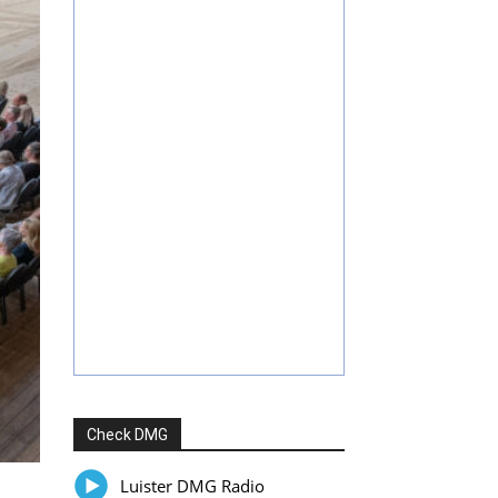
Check DMG
Luister DMG Radio