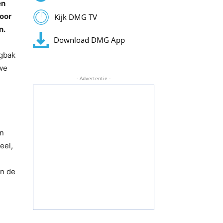
en
voor
Kijk DMG TV
n.
Download DMG App
ngbak
uwe
- Advertentie -
en
eel,
an de