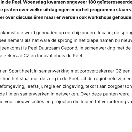
ok in de Peel. Woensdag kwamen ongeveer 180 geïnteresseerd
te praten over welke uitdagingen er op het programma staan 
 bij er over discussiëren maar er werden ook workshops gehoude
enkomst die werd gehouden op een bijzondere locatie; de spri
deelnemers als het ware de sprong in het diepe namen bij nie
 bijeenkomst is Peel Duurzaam Gezond, in samenwerking met de
zekeraar CZ en Innovatiehuis de Peel.
jn en Sport heeft in samenwerking met zorgverzekeraar CZ een
hoe het staat met de zorg in de Peel. Uit dit regiobeeld zijn e
omgeving, leefstijl, regie en zingeving, tekort aan zorgperson
lde lijn en samenwerken in netwerken. Over deze punten werd
e voor nieuwe acties en projecten die leiden tot verbetering v