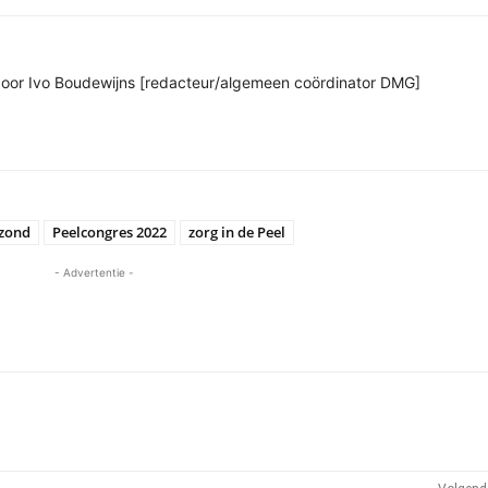
n door Ivo Boudewijns [redacteur/algemeen coördinator DMG]
zond
Peelcongres 2022
zorg in de Peel
- Advertentie -