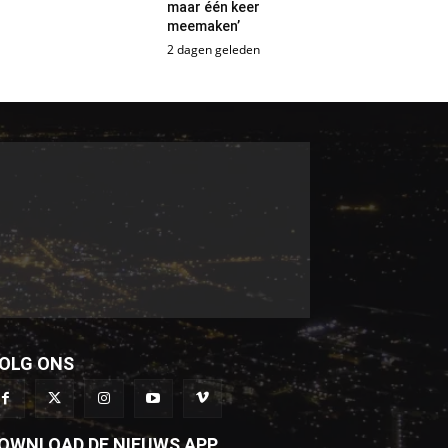
maar één keer
meemaken’
2 dagen geleden
OLG ONS
OWNLOAD DE NIEUWS APP