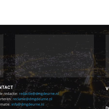
NTACT
V
de redactie:
redactie@dmgdeurne.nl
rteren:
reclame@dmgdeurne.nl
rmatie:
info@dmgdeurne.nl
D