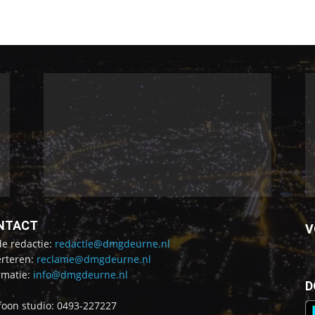
NTACT
V
de redactie:
redactie@dmgdeurne.nl
rteren:
reclame@dmgdeurne.nl
rmatie:
info@dmgdeurne.nl
D
foon studio: 0493-227227