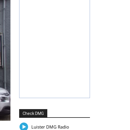
Check DMG
Luister DMG Radio