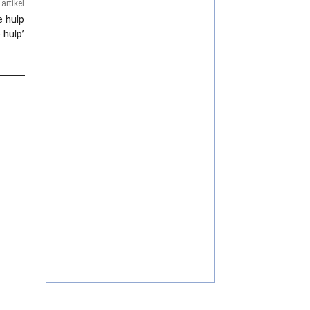
artikel
e hulp
 hulp’