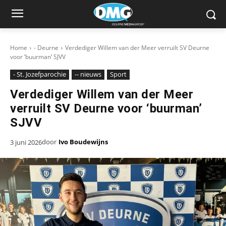
Home
- Deurne
Verdediger Willem van der Meer verruilt SV Deurne
voor ‘buurman’ SJVV
- St. Jozefparochie
-- nieuws
Sport
Verdediger Willem van der Meer
verruilt SV Deurne voor ‘buurman’
SJVV
door
Ivo Boudewijns
3 juni 2026