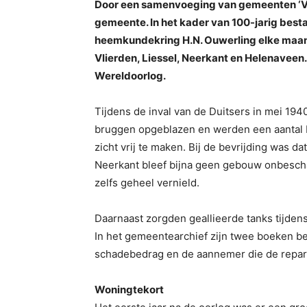
Door een samenvoeging van gemeenten ‘Vli
gemeente. In het kader van 100-jarig be
heemkundekring H.N. Ouwerling elke maand v
Vlierden, Liessel, Neerkant en Helenavee
Wereldoorlog.
Tijdens de inval van de Duitsers in mei 194
bruggen opgeblazen en werden een aantal b
zicht vrij te maken. Bij de bevrijding was da
Neerkant bleef bijna geen gebouw onbescha
zelfs geheel vernield.
Daarnaast zorgden geallieerde tanks tijden
In het gemeentearchief zijn twee boeken b
schadebedrag en de aannemer die de repara
Woningtekort