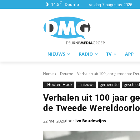
C
14.5
Deurne
vrijdag 7 augustus 2026
NIEUWS
RADIO
TV
APP
Home
- Deurne
Verhalen uit 100 jaar gemeente D
- Houten Hoek
-- nieuws
gemeente
geschied
Verhalen uit 100 jaar 
de Tweede Wereldoorl
door
Ivo Boudewijns
22 mei 2026