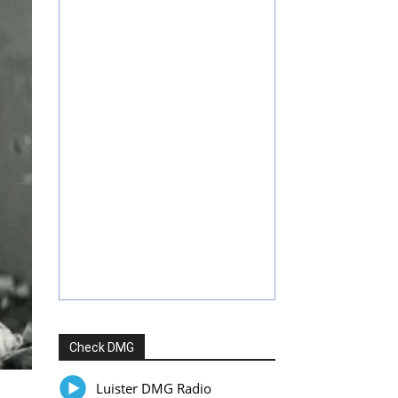
Check DMG
Luister DMG Radio