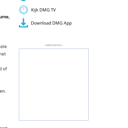
Kijk DMG TV
urne,
Download DMG App
- Advertentie -
kele
het
d of
en.