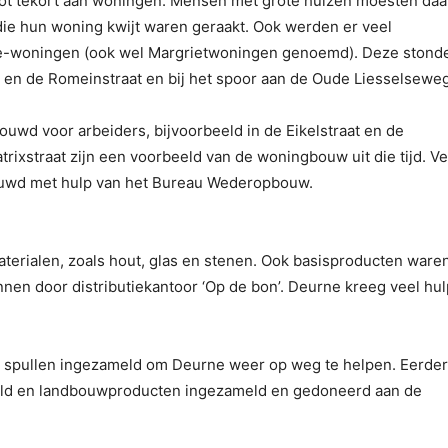
root tekort aan woningen. Mensen met grote huizen moesten da
ie hun woning kwijt waren geraakt. Ook werden er veel
-woningen (ook wel Margrietwoningen genoemd). Deze stond
 en de Romeinstraat en bij het spoor aan de Oude Liesselseweg
wd voor arbeiders, bijvoorbeeld in de Eikelstraat en de
rixstraat zijn een voorbeeld van de woningbouw uit die tijd. Ve
ouwd met hulp van het Bureau Wederopbouw.
aterialen, zoals hout, glas en stenen. Ook basisproducten ware
en door distributiekantoor ‘Op de bon’. Deurne kreeg veel hulp
n spullen ingezameld om Deurne weer op weg te helpen. Eerder
geld en landbouwproducten ingezameld en gedoneerd aan de