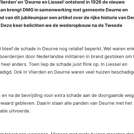
erden’ en ‘Deurne en Liessel’ ontstond in 1926 de nieuwe
staan brengt DMG in samenwerking met gemeente Deurne en
an dit jubileumjaar een artikel over de rijke historie van De
n. Deze keer belichten we de wederopbouw na de Tweede
0 bleef de schade in Deurne nog relatief beperkt. Wel waren en
oerderijen door Nederlandse militairen in brand gestoken om 
t heel anders. Toen liep de schade juist flink op. In Liessel en
digd. Ook in Vlierden en Deurne waren veel huizen beschadig
s en na de bevrijding voor extra schade aan de doorgaande weg
ewaard gebleven. Daarin staan alle panden van Deurne met het
tie uitvoerde.