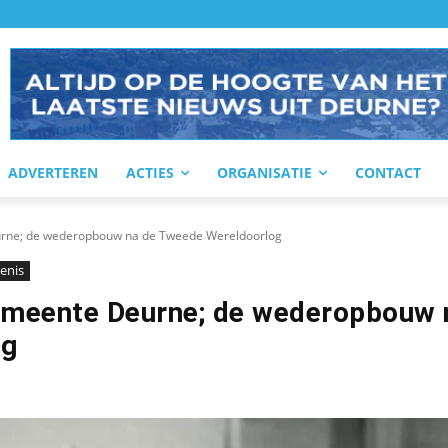
ADVERTEREN
ACTIES
ORGANISATIE
CONTACT
eurne; de wederopbouw na de Tweede Wereldoorlog
enis
gemeente Deurne; de wederopbouw 
og