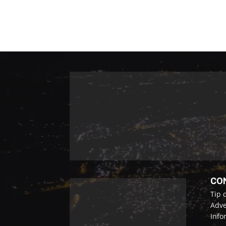
CO
Tip 
Adve
Info