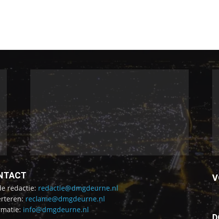
NTACT
V
de redactie:
redactie@dmgdeurne.nl
rteren:
reclame@dmgdeurne.nl
rmatie:
info@dmgdeurne.nl
D