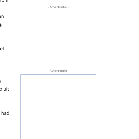
arom
- Advertentie -
en
.
el
- Advertentie -
n
 uit
 had