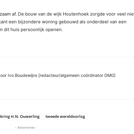
gzaam af. De bouw van de wijk Houtenhoek zorgde voor veel ni
kant een bijzondere woning gebouwd als onderdeel van een
m dit huis persoonlijk openen.
n door Ivo Boudewijns [redacteur/algemeen coördinator DMG]
ring H.N. Ouwerling
tweede wereldoorlog
- Advertentie -