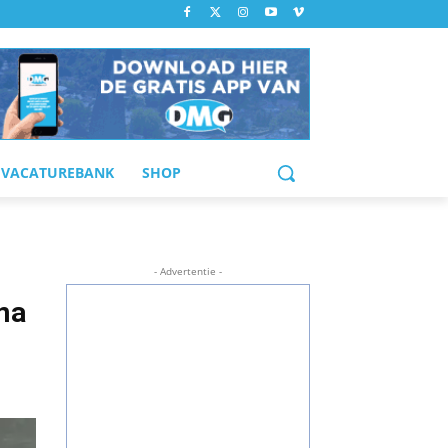
VACATUREBANK
SHOP
- Advertentie -
na