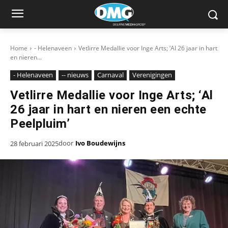
Home
- Helenaveen
Vetlirre Medallie voor Inge Arts; ‘Al 26 jaar in hart
en nieren...
- Helenaveen
-- nieuws
Carnaval
Verenigingen
Vetlirre Medallie voor Inge Arts; ‘Al
26 jaar in hart en nieren een echte
Peelpluim’
door
Ivo Boudewijns
28 februari 2025