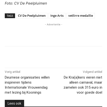
Foto: CV De Peelpluimen
CV De Peelpluimen
Inge Arts
vetlirre medallie
TAGS
- Advertentie -
Vorig artikel
Volgend artikel
Deurnese organisaties willen
De Kra(a)kers vieren niet
inspireren tijdens
alleen carnaval, maar
Internationale Vrouwendag
zamelen ook 315 euro in
met lezing bij Koonings
voor goede doel
Lees ook