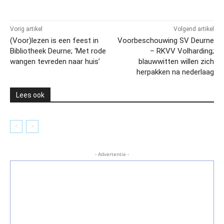
Vorig artikel
Volgend artikel
(Voor)lezen is een feest in
Voorbeschouwing SV Deurne
Bibliotheek Deurne; ‘Met rode
– RKVV Volharding;
wangen tevreden naar huis’
blauwwitten willen zich
herpakken na nederlaag
Lees ook
- Advertentie -