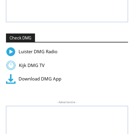
Check DMG
Luister DMG Radio
Kijk DMG TV
Download DMG App
- Advertentie -