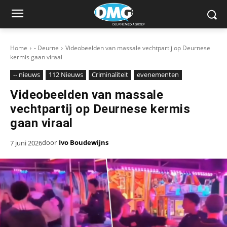
Home
- Deurne
Videobeelden van massale vechtpartij op Deurnese
kermis gaan viraal
-- nieuws
112 Nieuws
Criminaliteit
evenementen
Videobeelden van massale
vechtpartij op Deurnese kermis
gaan viraal
door
Ivo Boudewijns
7 juni 2026