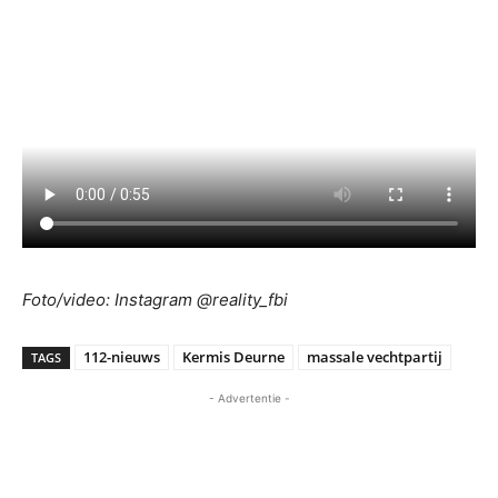
Foto/video: Instagram @reality_fbi
112-nieuws
Kermis Deurne
massale vechtpartij
TAGS
- Advertentie -