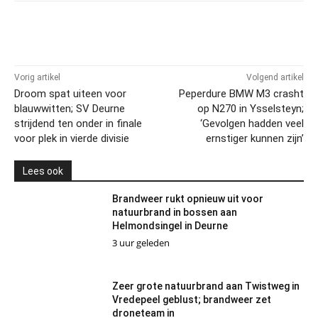
Vorig artikel
Volgend artikel
Droom spat uiteen voor
Peperdure BMW M3 crasht
blauwwitten; SV Deurne
op N270 in Ysselsteyn;
strijdend ten onder in finale
‘Gevolgen hadden veel
voor plek in vierde divisie
ernstiger kunnen zijn’
Lees ook
Brandweer rukt opnieuw uit voor
natuurbrand in bossen aan
Helmondsingel in Deurne
3 uur geleden
Zeer grote natuurbrand aan Twistweg in
Vredepeel geblust; brandweer zet
droneteam in