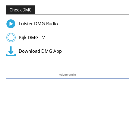
Check DMG
Luister DMG Radio
Kijk DMG TV
Download DMG App
- Advertentie -