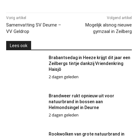
Vorig artikel
Volgend artikel
Samenvatting SV Deurne –
Mogelijk alsnog nieuwe
VV Geldrop
gymzaal in Zeilberg
Lees ook
Brabantsedag in Heeze krijgt dit jaar een
Zeilbergs tintje dankzij Vriendenkring
Haisjô
2 dagen geleden
Brandweer rukt opnieuw uit voor
natuurbrand in bossen aan
Helmondsingel in Deurne
2 dagen geleden
Rookwolken van grote natuurbrand in