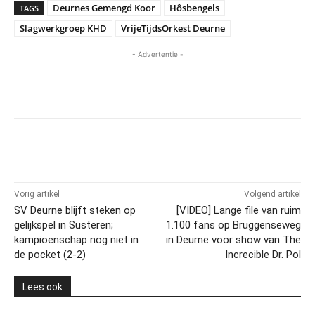
Deurnes Gemengd Koor
Hôsbengels
TAGS
Slagwerkgroep KHD
VrijeTijdsOrkest Deurne
- Advertentie -
Vorig artikel
Volgend artikel
SV Deurne blijft steken op
[VIDEO] Lange file van ruim
gelijkspel in Susteren;
1.100 fans op Bruggenseweg
kampioenschap nog niet in
in Deurne voor show van The
de pocket (2-2)
Increcible Dr. Pol
Lees ook