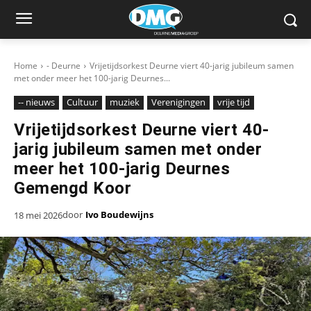
Home
- Deurne
Vrijetijdsorkest Deurne viert 40-jarig jubileum samen
met onder meer het 100-jarig Deurnes...
-- nieuws
Cultuur
muziek
Verenigingen
vrije tijd
Vrijetijdsorkest Deurne viert 40-
jarig jubileum samen met onder
meer het 100-jarig Deurnes
Gemengd Koor
door
Ivo Boudewijns
18 mei 2026