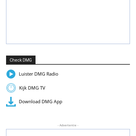
Check DMG
Luister DMG Radio
Kijk DMG TV
Download DMG App
- Advertentie -