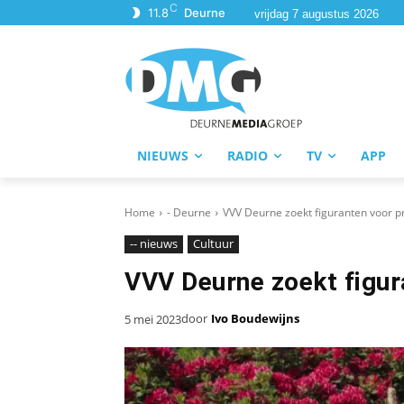
C
11.8
Deurne
vrijdag 7 augustus 2026
NIEUWS
RADIO
TV
APP
Home
- Deurne
VVV Deurne zoekt figuranten voor p
-- nieuws
Cultuur
VVV Deurne zoekt figur
door
Ivo Boudewijns
5 mei 2023