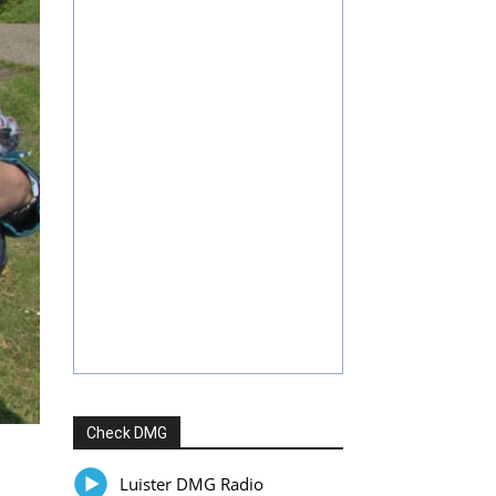
Check DMG
Luister DMG Radio