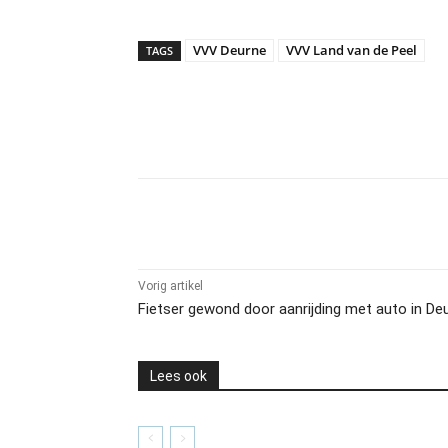
VVV Deurne
VVV Land van de Peel
TAGS
Delen
Vorig artikel
Fietser gewond door aanrijding met auto in De
Lees ook