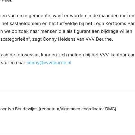
den van onze gemeente, want er worden in de maanden mei en 
 het kasteeldomein en het turfveldje bij het Toon Kortooms Par
n we op zoek naar mensen die als figurant een bijdrage willen
jdscategorieën”, zegt Conny Heldens van VVV Deurne.
 aan de fotosessie, kunnen zich melden bij het VVV-kantoor aa
 sturen naar
conny@vvvdeurne.nl
.
n door Ivo Boudewijns [redacteur/algemeen coördinator DMG]