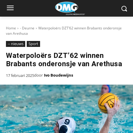
Home
- Deurne
Waterpoloërs DZT’62 winnen Brabants onderonsje
van Arethusa
-- nieuws
Sport
Waterpoloërs DZT’62 winnen
Brabants onderonsje van Arethusa
door
Ivo Boudewijns
17 februari 2025