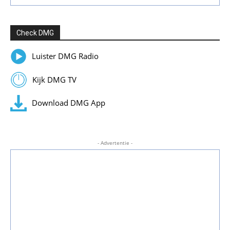
Check DMG
Luister DMG Radio
Kijk DMG TV
Download DMG App
- Advertentie -