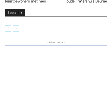
buurtbewoners met mes
oude Fratershuis Deurne
Lees ook
- Advertentie -