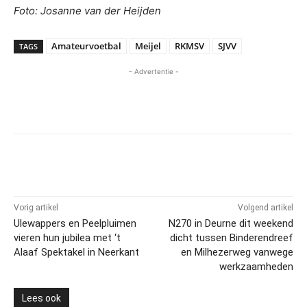
Foto: Josanne van der Heijden
Amateurvoetbal
Meijel
RKMSV
SJVV
TAGS
- Advertentie -
Vorig artikel
Volgend artikel
Ulewappers en Peelpluimen
N270 in Deurne dit weekend
vieren hun jubilea met ‘t
dicht tussen Binderendreef
Alaaf Spektakel in Neerkant
en Milhezerweg vanwege
werkzaamheden
Lees ook