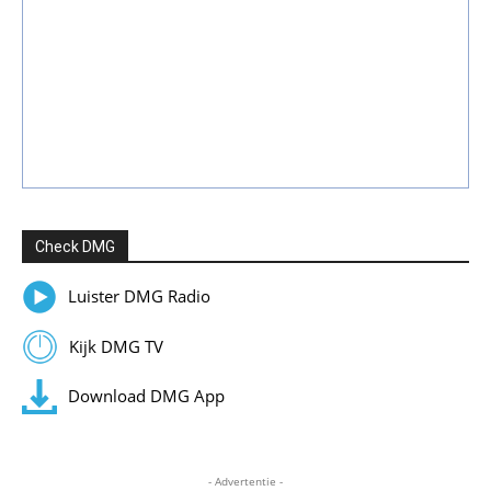
Check DMG
Luister DMG Radio
Kijk DMG TV
Download DMG App
- Advertentie -